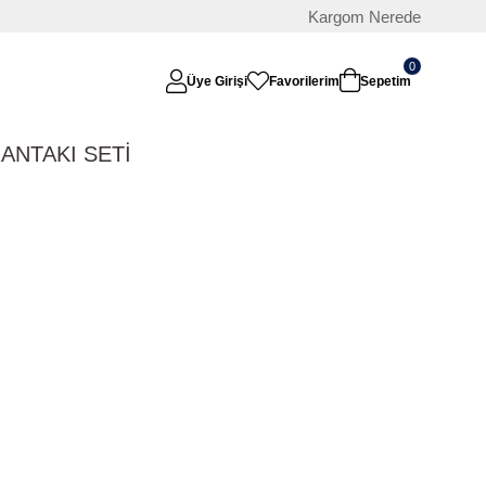
Kargom Nerede
0
Üye Girişi
Favorilerim
Sepetim
RAN
TAKI SETİ