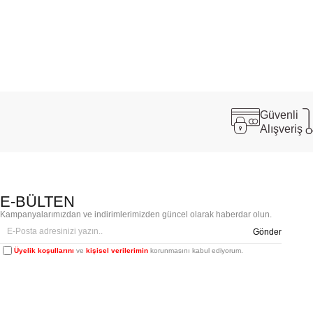
Güvenli
Alışveriş
E-BÜLTEN
Kampanyalarımızdan ve indirimlerimizden güncel olarak haberdar olun.
Gönder
Üyelik koşullarını
ve
kişisel verilerimin
korunmasını kabul ediyorum.