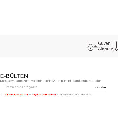
Güvenli
Alışveriş
E-BÜLTEN
Kampanyalarımızdan ve indirimlerimizden güncel olarak haberdar olun.
Gönder
Üyelik koşullarını
ve
kişisel verilerimin
korunmasını kabul ediyorum.