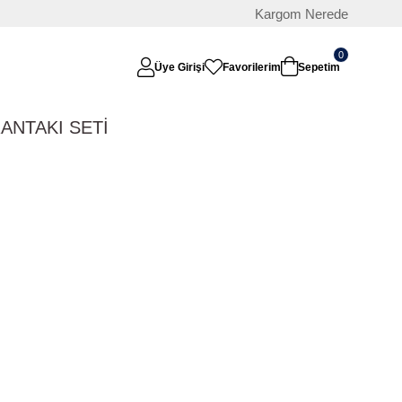
Kargom Nerede
0
Üye Girişi
Favorilerim
Sepetim
RAN
TAKI SETİ