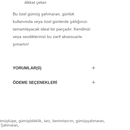
dikkat çeker.
Bu özel gümüş şahmaran, günlük
kullanımda veya özel günlerde şıklığınızı
tamamlayacak ideal bir parçadır. Kendinizi
veya sevdiklerinizi bu zarif aksesuarla
şımartın!
YORUMLAR
(0)
ÖDEME SEÇENEKLERI
ümüşküpe
,
gümüşbileklik
,
tarz
,
benimtarzım
,
gümüşşahmaran
,
Şahmaran
,