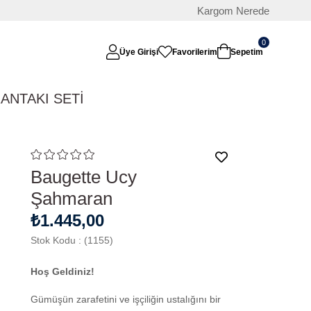
Kargom Nerede
0
Üye Girişi
Favorilerim
Sepetim
RAN
TAKI SETİ
Baugette Ucy
Şahmaran
₺1.445,00
Stok Kodu
(1155)
Hoş Geldiniz!
Gümüşün zarafetini ve işçiliğin ustalığını bir