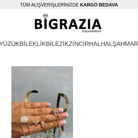
TÜM ALIŞVERİŞLERİNİZDE
KARGO BEDAVA
YÜZÜK
BİLEKLİK
BİLEZİK
ZİNCİR
HALHAL
ŞAHMA