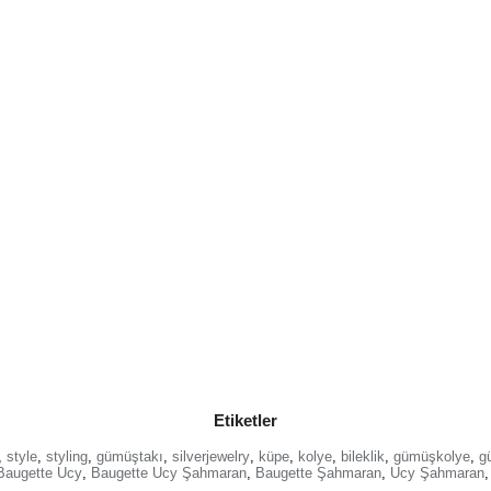
Etiketler
,
style
,
styling
,
gümüştakı
,
silverjewelry
,
küpe
,
kolye
,
bileklik
,
gümüşkolye
,
g
Baugette Ucy
,
Baugette Ucy Şahmaran
,
Baugette Şahmaran
,
Ucy Şahmaran
,