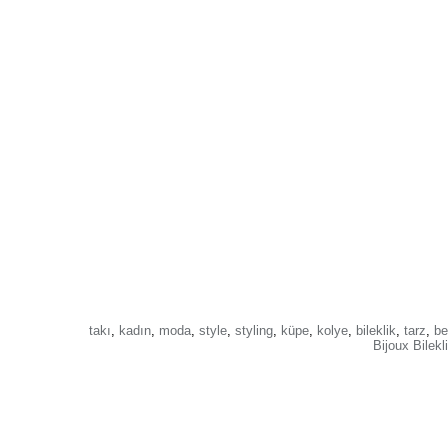
takı
,
kadın
,
moda
,
style
,
styling
,
küpe
,
kolye
,
bileklik
,
tarz
,
be
Bijoux Bilekl