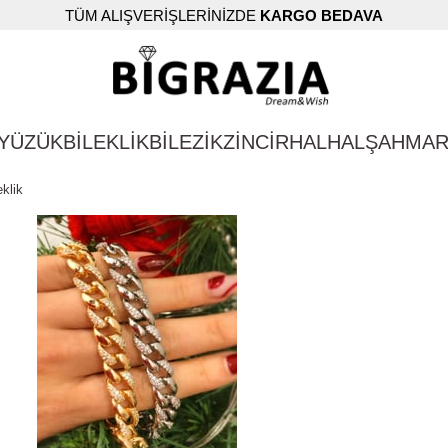
TÜM ALIŞVERİŞLERİNİZDE
KARGO BEDAVA
YÜZÜK
BİLEKLİK
BİLEZİK
ZİNCİR
HALHAL
ŞAHMA
eklik