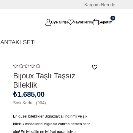
Kargom Nerede
0
Üye Girişi
Favorilerim
Sepetim
RAN
TAKI SETİ
Bijoux Taşlı Taşsız
Bileklik
₺1.685,00
Stok Kodu
(964)
En güzel bileklikler Bigrazia'da! İndirimli ve şık
bileklik modellerini bigrazia.com'da hemen satın
alın! En iyi kalite,en iyi fiyat garantisiyle...