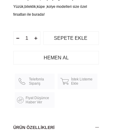
Yüzük,bileklik,küpe ,kolye modelleri size özel
fırsatları ile burada!
Telefonla
İstek Listeme
Sipariş
Ekle
Fiyat Düşünce
Haber Ver
ÜRÜN ÖZELLIKLERI