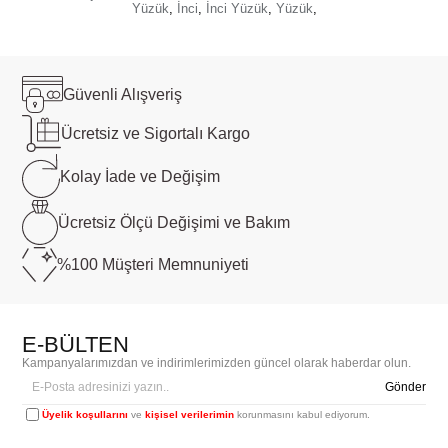
Yüzük
,
İnci
,
İnci Yüzük
,
Yüzük
,
Güvenli
Alışveriş
Ücretsiz ve
Sigortalı Kargo
Kolay İade ve
Değişim
Ücretsiz Ölçü
Değişimi ve Bakım
%100 Müşteri
Memnuniyeti
E-BÜLTEN
Kampanyalarımızdan ve indirimlerimizden güncel olarak haberdar olun.
Gönder
Üyelik koşullarını
ve
kişisel verilerimin
korunmasını kabul ediyorum.