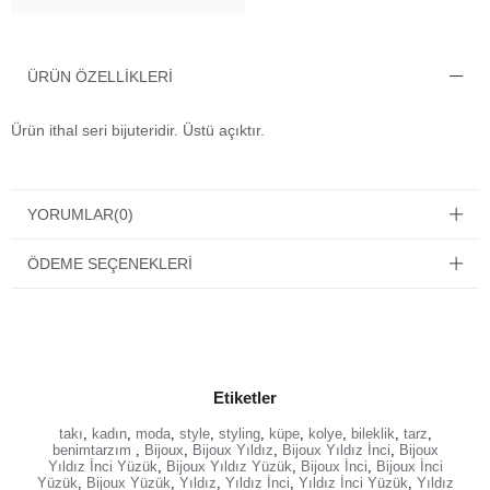
ÜRÜN ÖZELLIKLERI
Ürün ithal seri bijuteridir. Üstü açıktır.
YORUMLAR
(0)
ÖDEME SEÇENEKLERI
Etiketler
takı
,
kadın
,
moda
,
style
,
styling
,
küpe
,
kolye
,
bileklik
,
tarz
,
benimtarzım
,
Bijoux
,
Bijoux Yıldız
,
Bijoux Yıldız İnci
,
Bijoux
Yıldız İnci Yüzük
,
Bijoux Yıldız Yüzük
,
Bijoux İnci
,
Bijoux İnci
Yüzük
,
Bijoux Yüzük
,
Yıldız
,
Yıldız İnci
,
Yıldız İnci Yüzük
,
Yıldız