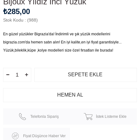
Bijoux Yıldız İnci Yüzük
₺285,00
Stok Kodu
(988)
En güzel yüzükler Bigrazia'da! İndirimli ve şık yüzük modellerini
bigrazia.com'da hemen satın alın! En iyi kalite,en iyi fiyat garantisiyle...
Yüzük,bileklik,küpe ,kolye modelleri size özel fırsatları ile burada!
Telefonla Sipariş
İstek Listeme Ekle
Fiyat Düşünce Haber Ver