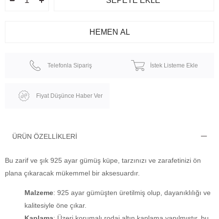
Telefonla Sipariş
İstek Listeme Ekle
Fiyat Düşünce Haber Ver
ÜRÜN ÖZELLIKLERI
Bu zarif ve şık 925 ayar gümüş küpe, tarzınızı ve zarafetinizi ön
plana çıkaracak mükemmel bir aksesuardır.
Malzeme
: 925 ayar gümüşten üretilmiş olup, dayanıklılığı ve
kalitesiyle öne çıkar.
Kaplama
: Üzeri korumalı rodaj altın kaplama yapılmıştır, bu