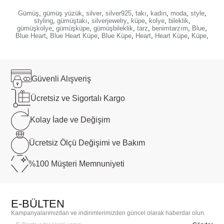
Gümüş
,
gümüş yüzük
,
silver
,
silver925
,
takı
,
kadın
,
moda
,
style
,
styling
,
gümüştakı
,
silverjewelry
,
küpe
,
kolye
,
bileklik
,
gümüşkolye
,
gümüşküpe
,
gümüşbileklik
,
tarz
,
benimtarzım
,
Blue
,
Blue Heart
,
Blue Heart Küpe
,
Blue Küpe
,
Heart
,
Heart Küpe
,
Küpe
,
Güvenli
Alışveriş
Ücretsiz ve
Sigortalı Kargo
Kolay İade ve
Değişim
Ücretsiz Ölçü
Değişimi ve Bakım
%100 Müşteri
Memnuniyeti
E-BÜLTEN
Kampanyalarımızdan ve indirimlerimizden güncel olarak haberdar olun.