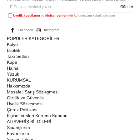
Gönder
Üyelik koşullarını
ve
kişisel verilerimin
korunmasını kabul ediyorum.
Facebook
Instagram
POPÜLER KATEGORİLER
Kolye
Bileklik
Takı Setleri
Küpe
Halhal
Yüzük
KURUMSAL
Hakkımızda
Mesafeli Satış Sözleşmesi
Gizlilik ve Güvenlik
Üyelik Sözleşmesi
Çerez Politikası
Kişisel Verileri Koruma Kanunu
ALIŞVERİŞ BİLGİLERİ
Siparişlerim
Favorilerim
Sipariş Takibi