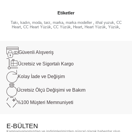
Etiketler
Takı
,
kadın
,
moda
,
tarz
,
marka
,
marka modeller
,
ithal yuzuk
,
CC
Heart
,
CC Heart Yüzük
,
CC Yüzük
,
Heart
,
Heart Yüzük
,
Yüzük
,
Güvenli
Alışveriş
Ücretsiz ve
Sigortalı Kargo
Kolay İade ve
Değişim
Ücretsiz Ölçü
Değişimi ve Bakım
%100 Müşteri
Memnuniyeti
E-BÜLTEN
Kampanyalarımızdan ve indirimlerimizden güncel olarak haberdar olun.