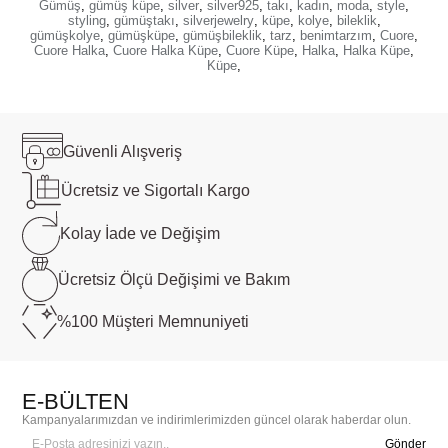
Gümüş
,
gümüş küpe
,
silver
,
silver925
,
takı
,
kadın
,
moda
,
style
,
styling
,
gümüştakı
,
silverjewelry
,
küpe
,
kolye
,
bileklik
,
gümüşkolye
,
gümüşküpe
,
gümüşbileklik
,
tarz
,
benimtarzım
,
Cuore
,
Cuore Halka
,
Cuore Halka Küpe
,
Cuore Küpe
,
Halka
,
Halka Küpe
,
Küpe
,
Güvenli
Alışveriş
Ücretsiz ve
Sigortalı Kargo
Kolay İade ve
Değişim
Ücretsiz Ölçü
Değişimi ve Bakım
%100 Müşteri
Memnuniyeti
E-BÜLTEN
Kampanyalarımızdan ve indirimlerimizden güncel olarak haberdar olun.
Gönder