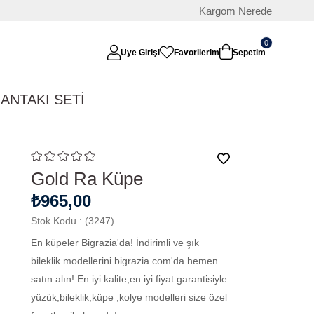
Kargom Nerede
0
Üye Girişi
Favorilerim
Sepetim
RAN
TAKI SETİ
Gold Ra Küpe
₺965,00
Stok Kodu
(3247)
En küpeler Bigrazia'da! İndirimli ve şık
bileklik modellerini bigrazia.com'da hemen
satın alın! En iyi kalite,en iyi fiyat garantisiyle
yüzük,bileklik,küpe ,kolye modelleri size özel