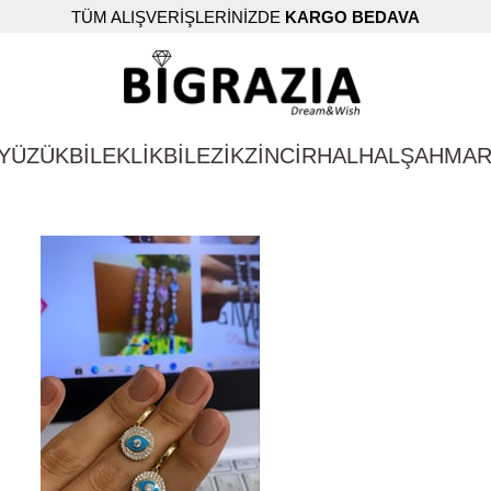
TÜM ALIŞVERİŞLERİNİZDE
KARGO BEDAVA
YÜZÜK
BİLEKLİK
BİLEZİK
ZİNCİR
HALHAL
ŞAHMA