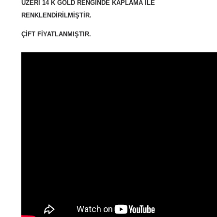
ÜZERİ 14 K GOLD RENGİNDE KAPLAMA İLE
RENKLENDİRİLMİŞTİR.
ÇİFT FİYATLANMIŞTIR.