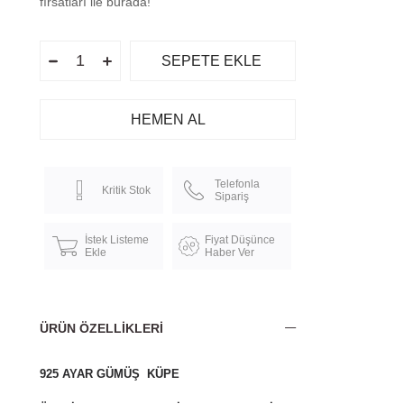
fırsatları ile burada!
Telefonla
Kritik Stok
Sipariş
İstek Listeme
Fiyat Düşünce
Ekle
Haber Ver
ÜRÜN ÖZELLIKLERI
925 AYAR GÜMÜŞ KÜPE