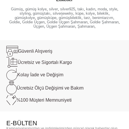
Gümüş
,
gümüş kolye
,
silver
,
silver925
,
takı
,
kadın
,
moda
,
style
,
styling
,
gümüştakı
,
silverjewelry
,
küpe
,
kolye
,
bileklik
,
gümüşkolye
,
gümüşküpe
,
gümüşbileklik
,
tarz
,
benimtarzım
,
Goldie
,
Goldie Üçgen
,
Goldie Üçgen Şahmaran
,
Goldie Şahmaran
,
Üçgen
,
Üçgen Şahmaran
,
Şahmaran
,
Güvenli
Alışveriş
Ücretsiz ve
Sigortalı Kargo
Kolay İade ve
Değişim
Ücretsiz Ölçü
Değişimi ve Bakım
%100 Müşteri
Memnuniyeti
E-BÜLTEN
Kampanyalarımızdan ve indirimlerimizden güncel olarak haberdar olun.