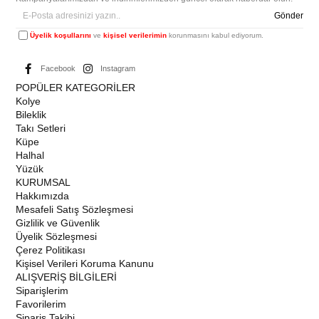
Gönder
Üyelik koşullarını
ve
kişisel verilerimin
korunmasını kabul ediyorum.
Facebook
Instagram
POPÜLER KATEGORİLER
Kolye
Bileklik
Takı Setleri
Küpe
Halhal
Yüzük
KURUMSAL
Hakkımızda
Mesafeli Satış Sözleşmesi
Gizlilik ve Güvenlik
Üyelik Sözleşmesi
Çerez Politikası
Kişisel Verileri Koruma Kanunu
ALIŞVERİŞ BİLGİLERİ
Siparişlerim
Favorilerim
Sipariş Takibi