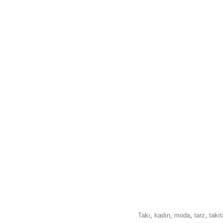
Takı
,
kadın
,
moda
,
tarz
,
takı