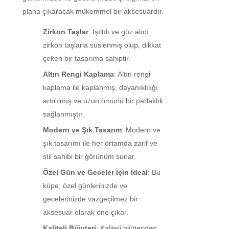
plana çıkaracak mükemmel bir aksesuardır.
Zirkon Taşlar
: Işıltılı ve göz alıcı
zirkon taşlarla süslenmiş olup, dikkat
çeken bir tasarıma sahiptir.
Altın Rengi Kaplama
: Altın rengi
kaplama ile kaplanmış, dayanıklılığı
artırılmış ve uzun ömürlü bir parlaklık
sağlanmıştır.
Modern ve Şık Tasarım
: Modern ve
şık tasarımı ile her ortamda zarif ve
stil sahibi bir görünüm sunar.
Özel Gün ve Geceler İçin İdeal
: Bu
küpe, özel günlerinizde ve
gecelerinizde vazgeçilmez bir
aksesuar olarak öne çıkar.
Kaliteli Bijiuteri
: Kaliteli bijüteriden