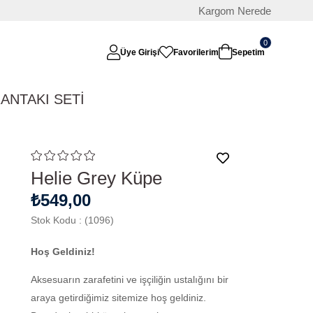
Kargom Nerede
0
Üye Girişi
Favorilerim
Sepetim
RAN
TAKI SETİ
Helie Grey Küpe
₺549,00
Stok Kodu
(1096)
Hoş Geldiniz!
Aksesuarın zarafetini ve işçiliğin ustalığını bir
araya getirdiğimiz sitemize hoş geldiniz.