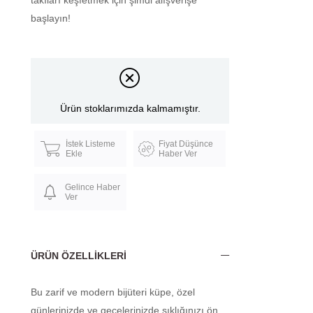
takıları keşfetmek için şimdi alışverişe
başlayın!
Ürün stoklarımızda kalmamıştır.
İstek Listeme
Fiyat Düşünce
Ekle
Haber Ver
Gelince Haber
Ver
ÜRÜN ÖZELLIKLERI
Bu zarif ve modern bijüteri küpe, özel
günlerinizde ve gecelerinizde şıklığınızı ön