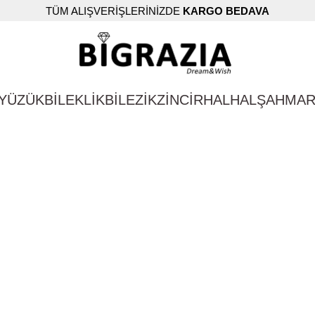
TÜM ALIŞVERİŞLERİNİZDE
KARGO BEDAVA
YÜZÜK
BİLEKLİK
BİLEZİK
ZİNCİR
HALHAL
ŞAHMA