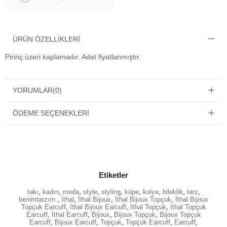
ÜRÜN ÖZELLIKLERI
Pirinç üzeri kaplamadır. Adet fiyatlanmıştır.
YORUMLAR
(0)
ÖDEME SEÇENEKLERI
Etiketler
takı
,
kadın
,
moda
,
style
,
styling
,
küpe
,
kolye
,
bileklik
,
tarz
,
benimtarzım
,
İthal
,
İthal Bijoux
,
İthal Bijoux Topçuk
,
İthal Bijoux
Topçuk Earcuff
,
İthal Bijoux Earcuff
,
İthal Topçuk
,
İthal Topçuk
Earcuff
,
İthal Earcuff
,
Bijoux
,
Bijoux Topçuk
,
Bijoux Topçuk
Earcuff
,
Bijoux Earcuff
,
Topçuk
,
Topçuk Earcuff
,
Earcuff
,