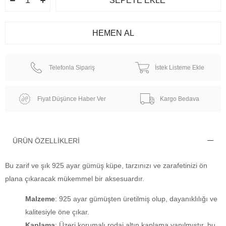
Telefonla Sipariş
İstek Listeme Ekle
Fiyat Düşünce Haber Ver
Kargo Bedava
ÜRÜN ÖZELLIKLERI
Bu zarif ve şık 925 ayar gümüş küpe, tarzınızı ve zarafetinizi ön
plana çıkaracak mükemmel bir aksesuardır.
Malzeme
: 925 ayar gümüşten üretilmiş olup, dayanıklılığı ve
kalitesiyle öne çıkar.
Kaplama
: Üzeri korumalı rodaj altın kaplama yapılmıştır, bu