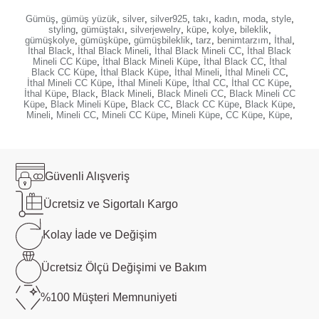
Gümüş
,
gümüş yüzük
,
silver
,
silver925
,
takı
,
kadın
,
moda
,
style
,
styling
,
gümüştakı
,
silverjewelry
,
küpe
,
kolye
,
bileklik
,
gümüşkolye
,
gümüşküpe
,
gümüşbileklik
,
tarz
,
benimtarzım
,
İthal
,
İthal Black
,
İthal Black Mineli
,
İthal Black Mineli CC
,
İthal Black
Mineli CC Küpe
,
İthal Black Mineli Küpe
,
İthal Black CC
,
İthal
Black CC Küpe
,
İthal Black Küpe
,
İthal Mineli
,
İthal Mineli CC
,
İthal Mineli CC Küpe
,
İthal Mineli Küpe
,
İthal CC
,
İthal CC Küpe
,
İthal Küpe
,
Black
,
Black Mineli
,
Black Mineli CC
,
Black Mineli CC
Küpe
,
Black Mineli Küpe
,
Black CC
,
Black CC Küpe
,
Black Küpe
,
Mineli
,
Mineli CC
,
Mineli CC Küpe
,
Mineli Küpe
,
CC Küpe
,
Küpe
,
Güvenli
Alışveriş
Ücretsiz ve
Sigortalı Kargo
Kolay İade ve
Değişim
Ücretsiz Ölçü
Değişimi ve Bakım
%100 Müşteri
Memnuniyeti