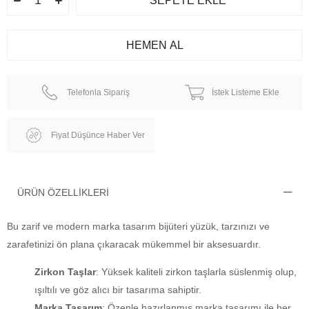
Telefonla Sipariş
İstek Listeme Ekle
Fiyat Düşünce Haber Ver
ÜRÜN ÖZELLIKLERI
Bu zarif ve modern marka tasarım bijüteri yüzük, tarzınızı ve
zarafetinizi ön plana çıkaracak mükemmel bir aksesuardır.
Zirkon Taşlar
: Yüksek kaliteli zirkon taşlarla süslenmiş olup,
ışıltılı ve göz alıcı bir tasarıma sahiptir.
Marka Tasarım
: Özenle hazırlanmış marka tasarımı ile her