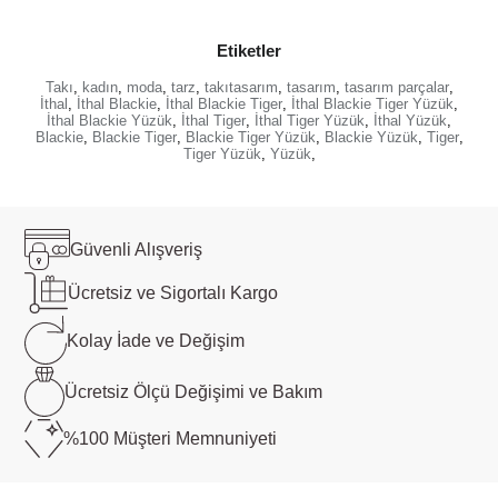
Etiketler
Takı
,
kadın
,
moda
,
tarz
,
takıtasarım
,
tasarım
,
tasarım parçalar
,
İthal
,
İthal Blackie
,
İthal Blackie Tiger
,
İthal Blackie Tiger Yüzük
,
İthal Blackie Yüzük
,
İthal Tiger
,
İthal Tiger Yüzük
,
İthal Yüzük
,
Blackie
,
Blackie Tiger
,
Blackie Tiger Yüzük
,
Blackie Yüzük
,
Tiger
,
Tiger Yüzük
,
Yüzük
,
Güvenli
Alışveriş
Ücretsiz ve
Sigortalı Kargo
Kolay İade ve
Değişim
Ücretsiz Ölçü
Değişimi ve Bakım
%100 Müşteri
Memnuniyeti