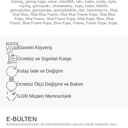
Gümüş
,
gümüş küpe
,
silver
,
silver925
,
takı
,
kadın
,
moda
,
style
,
styling
,
gümüştakı
,
silverjewelry
,
küpe
,
kolye
,
bileklik
,
gümüşkolye
,
gümüşküpe
,
gümüşbileklik
,
tarz
,
benimtarzım
,
İthal
,
İthal Blue
,
İthal Blue Frame
,
İthal Blue Frame Küpe
,
İthal Blue
Küpe
,
İthal Frame
,
İthal Frame Küpe
,
İthal Küpe
,
Blue
,
Blue
Frame
,
Blue Frame Küpe
,
Blue Küpe
,
Frame
,
Frame Küpe
,
Küpe
,
Güvenli
Alışveriş
Ücretsiz ve
Sigortalı Kargo
Kolay İade ve
Değişim
Ücretsiz Ölçü
Değişimi ve Bakım
%100 Müşteri
Memnuniyeti
E-BÜLTEN
Kampanyalarımızdan ve indirimlerimizden güncel olarak haberdar olun.