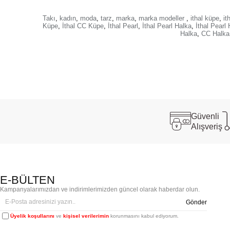
Takı
,
kadın
,
moda
,
tarz
,
marka
,
marka modeller
,
ithal küpe
,
it
Küpe
,
İthal CC Küpe
,
İthal Pearl
,
İthal Pearl Halka
,
İthal Pearl
Halka
,
CC Halka
Güvenli
Alışveriş
E-BÜLTEN
Kampanyalarımızdan ve indirimlerimizden güncel olarak haberdar olun.
Gönder
Üyelik koşullarını
ve
kişisel verilerimin
korunmasını kabul ediyorum.