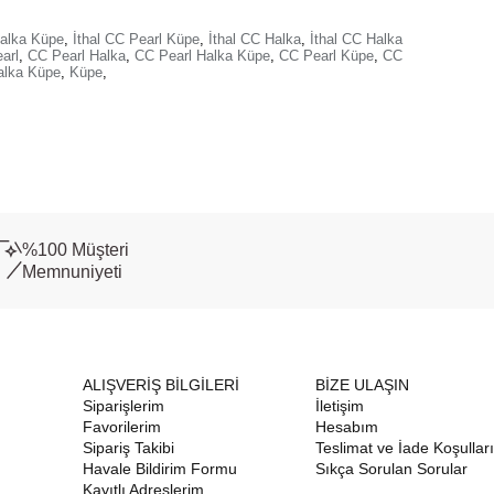
Halka Küpe
,
İthal CC Pearl Küpe
,
İthal CC Halka
,
İthal CC Halka
arl
,
CC Pearl Halka
,
CC Pearl Halka Küpe
,
CC Pearl Küpe
,
CC
alka Küpe
,
Küpe
,
%100 Müşteri
Memnuniyeti
ALIŞVERİŞ BİLGİLERİ
BİZE ULAŞIN
Siparişlerim
İletişim
Favorilerim
Hesabım
Sipariş Takibi
Teslimat ve İade Koşulları
Havale Bildirim Formu
Sıkça Sorulan Sorular
Kayıtlı Adreslerim