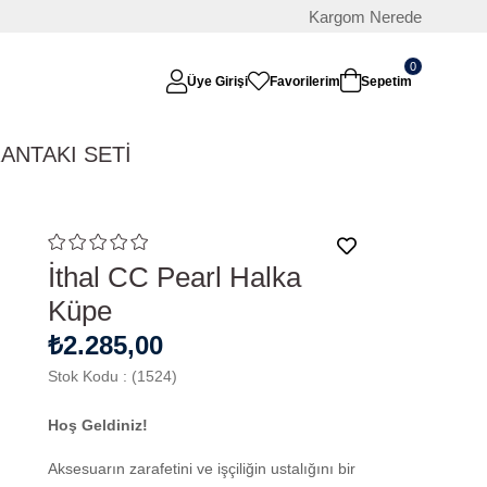
Kargom Nerede
0
Üye Girişi
Favorilerim
Sepetim
RAN
TAKI SETİ
İthal CC Pearl Halka
Küpe
₺2.285,00
Stok Kodu
(1524)
Hoş Geldiniz!
Aksesuarın zarafetini ve işçiliğin ustalığını bir