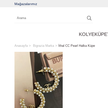
Mağazalarımız
KOLYE
KÜPE
Anasayfa
Bigrazia Marka
İthal CC Pearl Halka Küpe