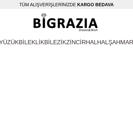
TÜM ALIŞVERİŞLERİNİZDE
KARGO BEDAVA
YÜZÜK
BİLEKLİK
BİLEZİK
ZİNCİR
HALHAL
ŞAHMA