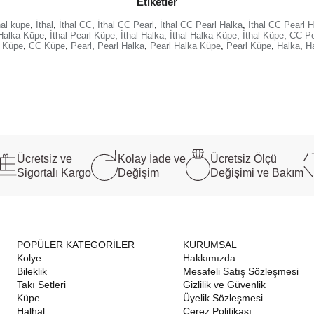
Etiketler
hal kupe
,
İthal
,
İthal CC
,
İthal CC Pearl
,
İthal CC Pearl Halka
,
İthal CC Pearl 
 Halka Küpe
,
İthal Pearl Küpe
,
İthal Halka
,
İthal Halka Küpe
,
İthal Küpe
,
CC Pe
 Küpe
,
CC Küpe
,
Pearl
,
Pearl Halka
,
Pearl Halka Küpe
,
Pearl Küpe
,
Halka
,
H
Ücretsiz ve
Kolay İade ve
Ücretsiz Ölçü
Sigortalı Kargo
Değişim
Değişimi ve Bakım
POPÜLER KATEGORİLER
KURUMSAL
Kolye
Hakkımızda
Bileklik
Mesafeli Satış Sözleşmesi
Takı Setleri
Gizlilik ve Güvenlik
Küpe
Üyelik Sözleşmesi
Halhal
Çerez Politikası