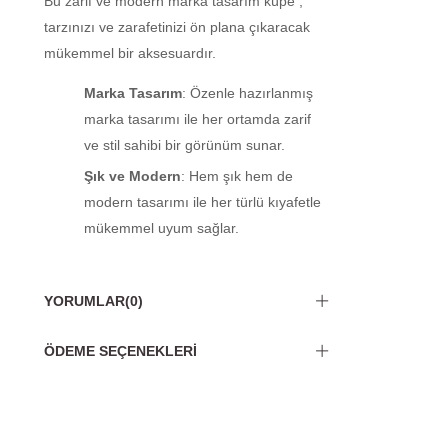
Bu zarif ve modern marka tasarım küpe ,
tarzınızı ve zarafetinizi ön plana çıkaracak
mükemmel bir aksesuardır.
Marka Tasarım
: Özenle hazırlanmış
marka tasarımı ile her ortamda zarif
ve stil sahibi bir görünüm sunar.
Şık ve Modern
: Hem şık hem de
modern tasarımı ile her türlü kıyafetle
mükemmel uyum sağlar.
YORUMLAR
(0)
ÖDEME SEÇENEKLERI