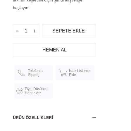
takıları keşfetmek için şimdi alışverişe
başlayın!
Telefonla
İstek Listeme
Sipariş
Ekle
Fiyat Düşünce
Haber Ver
ÜRÜN ÖZELLIKLERI