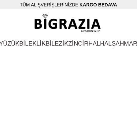
TÜM ALIŞVERİŞLERİNİZDE
KARGO BEDAVA
YÜZÜK
BİLEKLİK
BİLEZİK
ZİNCİR
HALHAL
ŞAHMA