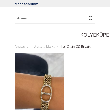
Mağazalarımız
KOLYE
KÜPE
Anasayfa
Bigrazia Marka
İthal Chain CD Bilezik