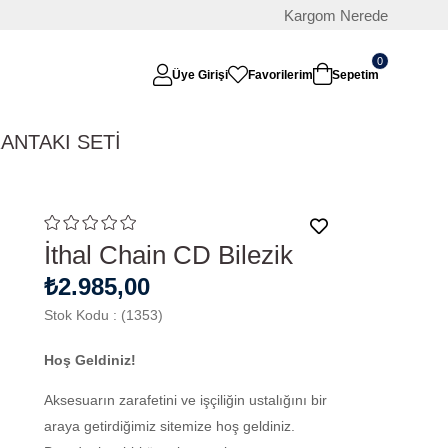
Kargom Nerede
0
Üye Girişi
Favorilerim
Sepetim
RAN
TAKI SETİ
İthal Chain CD Bilezik
₺2.985,00
Stok Kodu
(1353)
Hoş Geldiniz!
Aksesuarın zarafetini ve işçiliğin ustalığını bir
araya getirdiğimiz sitemize hoş geldiniz.