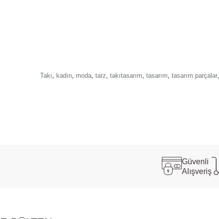
Takı
,
kadın
,
moda
,
tarz
,
takıtasarım
,
tasarım
,
tasarım parçalar
Güvenli
Alışveriş