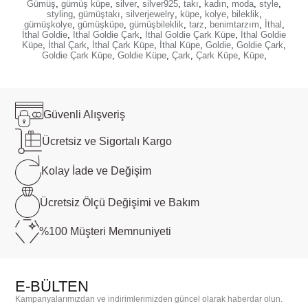
Gümüş
,
gümüş küpe
,
silver
,
silver925
,
takı
,
kadın
,
moda
,
style
,
styling
,
gümüştakı
,
silverjewelry
,
küpe
,
kolye
,
bileklik
,
gümüşkolye
,
gümüşküpe
,
gümüşbileklik
,
tarz
,
benimtarzım
,
İthal
,
İthal Goldie
,
İthal Goldie Çark
,
İthal Goldie Çark Küpe
,
İthal Goldie
Küpe
,
İthal Çark
,
İthal Çark Küpe
,
İthal Küpe
,
Goldie
,
Goldie Çark
,
Goldie Çark Küpe
,
Goldie Küpe
,
Çark
,
Çark Küpe
,
Küpe
,
Güvenli
Alışveriş
Ücretsiz ve
Sigortalı Kargo
Kolay İade ve
Değişim
Ücretsiz Ölçü
Değişimi ve Bakım
%100 Müşteri
Memnuniyeti
E-BÜLTEN
Kampanyalarımızdan ve indirimlerimizden güncel olarak haberdar olun.