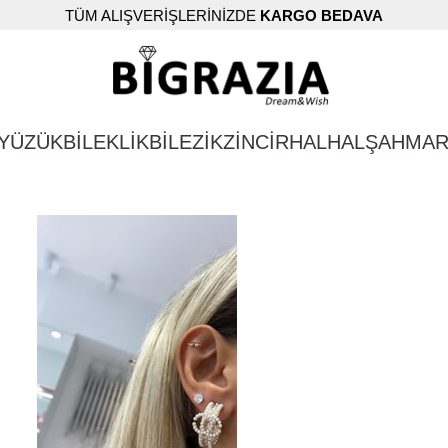
TÜM ALIŞVERİŞLERİNİZDE
KARGO BEDAVA
YÜZÜK
BİLEKLİK
BİLEZİK
ZİNCİR
HALHAL
ŞAHMA