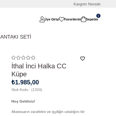
Kargom Nerede
0
Üye Girişi
Favorilerim
Sepetim
RAN
TAKI SETİ
İthal İnci Halka CC
Küpe
₺1.985,00
Stok Kodu
(1324)
Hoş Geldiniz!
Aksesuarın zarafetini ve işçiliğin ustalığını bir