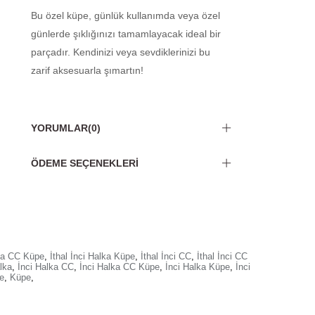
Bu özel küpe, günlük kullanımda veya özel
günlerde şıklığınızı tamamlayacak ideal bir
parçadır. Kendinizi veya sevdiklerinizi bu
zarif aksesuarla şımartın!
YORUMLAR
(0)
ÖDEME SEÇENEKLERI
lka CC Küpe
,
İthal İnci Halka Küpe
,
İthal İnci CC
,
İthal İnci CC
lka
,
İnci Halka CC
,
İnci Halka CC Küpe
,
İnci Halka Küpe
,
İnci
e
,
Küpe
,