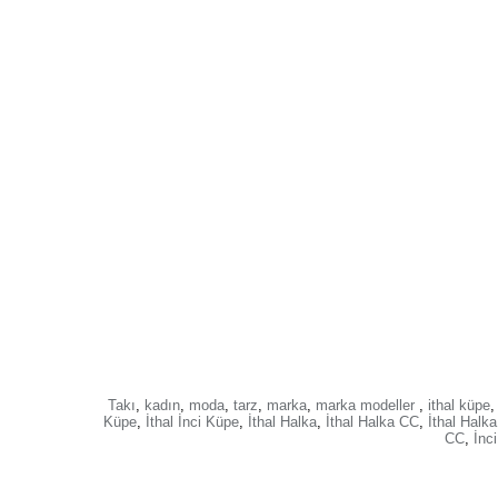
Takı
,
kadın
,
moda
,
tarz
,
marka
,
marka modeller
,
ithal küpe
,
Küpe
,
İthal İnci Küpe
,
İthal Halka
,
İthal Halka CC
,
İthal Halk
CC
,
İnc