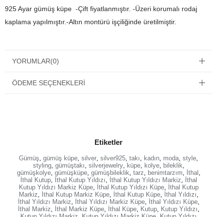
925 Ayar gümüş küpe -Çift fiyatlanmıştır. -Üzeri korumalı rodaj
kaplama yapılmıştır.-Altın montürü işçiliğinde üretilmiştir.
YORUMLAR
(0)
ÖDEME SEÇENEKLERI
Etiketler
Gümüş
,
gümüş küpe
,
silver
,
silver925
,
takı
,
kadın
,
moda
,
style
,
styling
,
gümüştakı
,
silverjewelry
,
küpe
,
kolye
,
bileklik
,
gümüşkolye
,
gümüşküpe
,
gümüşbileklik
,
tarz
,
benimtarzım
,
İthal
,
İthal Kutup
,
İthal Kutup Yıldızı
,
İthal Kutup Yıldızı Markiz
,
İthal
Kutup Yıldızı Markiz Küpe
,
İthal Kutup Yıldızı Küpe
,
İthal Kutup
Markiz
,
İthal Kutup Markiz Küpe
,
İthal Kutup Küpe
,
İthal Yıldızı
,
İthal Yıldızı Markiz
,
İthal Yıldızı Markiz Küpe
,
İthal Yıldızı Küpe
,
İthal Markiz
,
İthal Markiz Küpe
,
İthal Küpe
,
Kutup
,
Kutup Yıldızı
,
Kutup Yıldızı Markiz
,
Kutup Yıldızı Markiz Küpe
,
Kutup Yıldızı