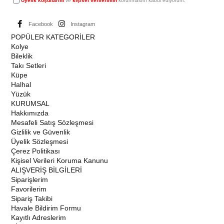
Üyelik koşullarını
ve
kişisel verilerimin
korunmasını kabul ediyorum.
Facebook
Instagram
POPÜLER KATEGORİLER
Kolye
Bileklik
Takı Setleri
Küpe
Halhal
Yüzük
KURUMSAL
Hakkımızda
Mesafeli Satış Sözleşmesi
Gizlilik ve Güvenlik
Üyelik Sözleşmesi
Çerez Politikası
Kişisel Verileri Koruma Kanunu
ALIŞVERİŞ BİLGİLERİ
Siparişlerim
Favorilerim
Sipariş Takibi
Havale Bildirim Formu
Kayıtlı Adreslerim