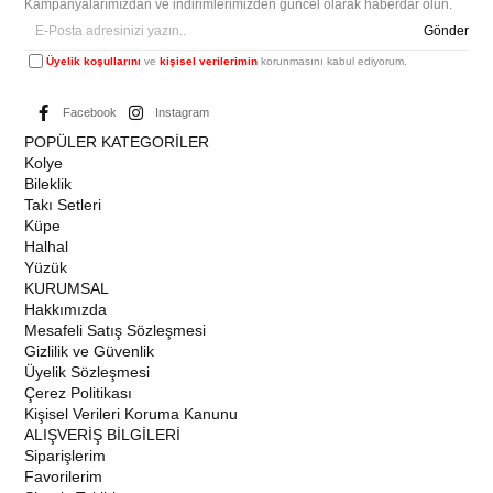
Kampanyalarımızdan ve indirimlerimizden güncel olarak haberdar olun.
Gönder
Üyelik koşullarını
ve
kişisel verilerimin
korunmasını kabul ediyorum.
Facebook
Instagram
POPÜLER KATEGORİLER
Kolye
Bileklik
Takı Setleri
Küpe
Halhal
Yüzük
KURUMSAL
Hakkımızda
Mesafeli Satış Sözleşmesi
Gizlilik ve Güvenlik
Üyelik Sözleşmesi
Çerez Politikası
Kişisel Verileri Koruma Kanunu
ALIŞVERİŞ BİLGİLERİ
Siparişlerim
Favorilerim