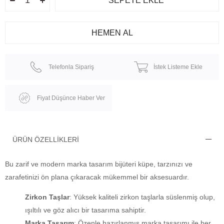
Telefonla Sipariş
İstek Listeme Ekle
Fiyat Düşünce Haber Ver
ÜRÜN ÖZELLIKLERI
Bu zarif ve modern marka tasarım bijüteri küpe, tarzınızı ve
zarafetinizi ön plana çıkaracak mükemmel bir aksesuardır.
Zirkon Taşlar
: Yüksek kaliteli zirkon taşlarla süslenmiş olup,
ışıltılı ve göz alıcı bir tasarıma sahiptir.
Marka Tasarım
: Özenle hazırlanmış marka tasarımı ile her