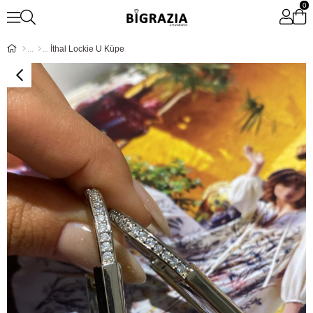
0
İthal Lockie U Küpe