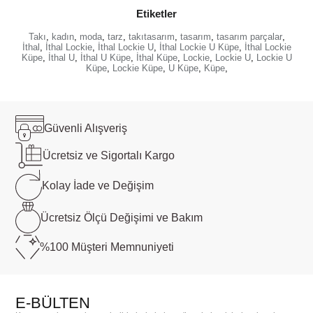
Etiketler
Takı
,
kadın
,
moda
,
tarz
,
takıtasarım
,
tasarım
,
tasarım parçalar
,
İthal
,
İthal Lockie
,
İthal Lockie U
,
İthal Lockie U Küpe
,
İthal Lockie
Küpe
,
İthal U
,
İthal U Küpe
,
İthal Küpe
,
Lockie
,
Lockie U
,
Lockie U
Küpe
,
Lockie Küpe
,
U Küpe
,
Küpe
,
Güvenli
Alışveriş
Ücretsiz ve
Sigortalı Kargo
Kolay İade ve
Değişim
Ücretsiz Ölçü
Değişimi ve Bakım
%100 Müşteri
Memnuniyeti
E-BÜLTEN