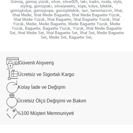
Gümüş
,
gümüş yüzük
,
silver
,
silver925
,
takı
,
kadın
,
moda
,
style
,
styling
,
gümüştakı
,
silverjewelry
,
küpe
,
kolye
,
bileklik
,
gümüşkolye
,
gümüşküpe
,
gümüşbileklik
,
tarz
,
benimtarzım
,
İthal
,
İthal Medie
,
İthal Medie Baguette
,
İthal Medie Baguette Yüzük
,
İthal Medie Yüzük
,
İthal Baguette
,
İthal Baguette Yüzük
,
İthal
Yüzük
,
Medie
,
Medie Baguette
,
Medie Baguette Yüzük
,
Medie
Yüzük
,
Baguette
,
Baguette Yüzük
,
Yüzük
,
İthal Medie Baguette
Set
,
İthal Medie Set
,
İthal Baguette Set
,
İthal Set
,
Medie Baguette
Set
,
Medie Set
,
Baguette Set
,
Güvenli
Alışveriş
Ücretsiz ve
Sigortalı Kargo
Kolay İade ve
Değişim
Ücretsiz Ölçü
Değişimi ve Bakım
%100 Müşteri
Memnuniyeti