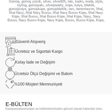
Gümüş
,
gümüş yüzük
,
silver
,
silver925
,
takı
,
kadın
,
moda
,
style
,
styling
,
gümüştakı
,
silverjewelry
,
küpe
,
kolye
,
bileklik
,
gümüşkolye
,
gümüşküpe
,
gümüşbileklik
,
tarz
,
benimtarzım
,
İthal
,
İthal Navy
,
İthal Navy Busso
,
İthal Navy Busso Küpe
,
İthal Navy
Küpe
,
İthal Busso
,
İthal Busso Küpe
,
İthal Küpe
,
Navy
,
Navy
Busso
,
Navy Busso Küpe
,
Navy Küpe
,
Busso
,
Busso Küpe
,
Küpe
,
Güvenli
Alışveriş
Ücretsiz ve
Sigortalı Kargo
Kolay İade ve
Değişim
Ücretsiz Ölçü
Değişimi ve Bakım
%100 Müşteri
Memnuniyeti
E-BÜLTEN
Kampanyalarımızdan ve indirimlerimizden güncel olarak haberdar olun.