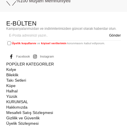
%100 Müşteri
Memnuniyeti
E-BÜLTEN
Kampanyalarımızdan ve indirimlerimizden güncel olarak haberdar olun.
Gönder
Üyelik koşullarını
ve
kişisel verilerimin
korunmasını kabul ediyorum.
Facebook
Instagram
POPÜLER KATEGORİLER
Kolye
Bileklik
Takı Setleri
Küpe
Halhal
Yüzük
KURUMSAL
Hakkımızda
Mesafeli Satış Sözleşmesi
Gizlilik ve Güvenlik
Üyelik Sözleşmesi