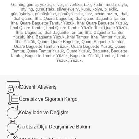
Gümüş
,
gümüş yüzük
,
silver
,
silver925
,
takı
,
kadın
,
moda
,
style
,
styling
,
gümüştakı
,
silverjewelry
,
küpe
,
kolye
,
bileklik
,
gümüşkolye
,
gümüşküpe
,
gümüşbileklik
,
tarz
,
benimtarzım
,
İthal
,
İthal Quare
,
İthal Quare Baguette
,
İthal Quare Baguette Tamtur
,
İthal Quare Baguette Tamtur Yüzük
,
İthal Quare Baguette Yüzük
,
İthal Quare Tamtur
,
İthal Quare Tamtur Yüzük
,
İthal Quare Yüzük
,
İthal Baguette
,
İthal Baguette Tamtur
,
İthal Baguette Tamtur
Yüzük
,
İthal Baguette Yüzük
,
İthal Tamtur
,
İthal Tamtur Yüzük
,
İthal Yüzük
,
Quare
,
Quare Baguette
,
Quare Baguette Tamtur
,
Quare Baguette Tamtur Yüzük
,
Quare Baguette Yüzük
,
Quare
Tamtur
,
Quare Tamtur Yüzük
,
Quare Yüzük
,
Baguette
,
Baguette
Tamtur
,
Baguette Tamtur Yüzük
,
Baguette Yüzük
,
Tamtur
,
Tamtur
Yüzük
,
Yüzük
,
Güvenli
Alışveriş
Ücretsiz ve
Sigortalı Kargo
Kolay İade ve
Değişim
Ücretsiz Ölçü
Değişimi ve Bakım