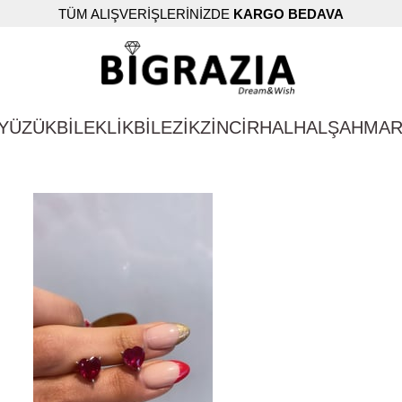
TÜM ALIŞVERİŞLERİNİZDE
KARGO BEDAVA
YÜZÜK
BİLEKLİK
BİLEZİK
ZİNCİR
HALHAL
ŞAHMA