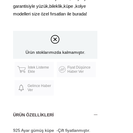
garantisiyle yüzük,bileklik,küpe ,kolye
modelleri size özel fırsatları ile burada!
Ürün stoklarımızda kalmamıştır.
İstek Listeme
Fiyat Düşünce
Ekle
Haber Ver
Gelince Haber
Ver
ÜRÜN ÖZELLIKLERI
925 Ayar gümüş küpe -Çift fiyatlanmıştır.