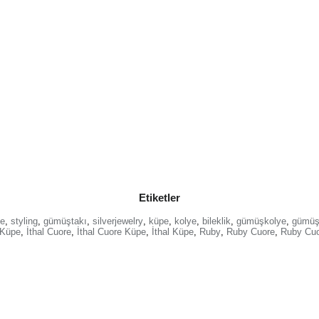
Etiketler
le
,
styling
,
gümüştakı
,
silverjewelry
,
küpe
,
kolye
,
bileklik
,
gümüşkolye
,
gümüş
 Küpe
,
İthal Cuore
,
İthal Cuore Küpe
,
İthal Küpe
,
Ruby
,
Ruby Cuore
,
Ruby Cuo