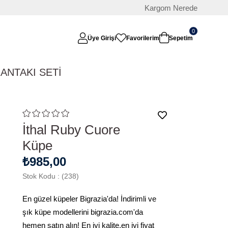
Kargom Nerede
0
Üye Girişi
Favorilerim
Sepetim
RAN
TAKI SETİ
İthal Ruby Cuore
Küpe
₺985,00
Stok Kodu
(238)
En güzel küpeler Bigrazia'da! İndirimli ve
şık küpe modellerini bigrazia.com'da
hemen satın alın! En iyi kalite,en iyi fiyat