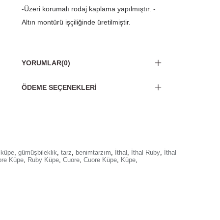
-Üzeri korumalı rodaj kaplama yapılmıştır. -
Altın montürü işçiliğinde üretilmiştir.
YORUMLAR
(0)
ÖDEME SEÇENEKLERI
küpe
,
gümüşbileklik
,
tarz
,
benimtarzım
,
İthal
,
İthal Ruby
,
İthal
re Küpe
,
Ruby Küpe
,
Cuore
,
Cuore Küpe
,
Küpe
,