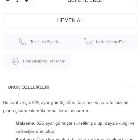
Telefonla Sipariş
İstek Listeme Ekle
Fiyat Düşünce Haber Ver
ÜRÜN ÖZELLIKLERI
Bu zarif ve şık 925 ayar gümüş küpe, tarzınızı ve zarafetinizi ön
plana çıkaracak mükemmel bir aksesuardır.
Malzeme
: 925 ayar gümüşten üretilmiş olup, dayanıklılığı ve
kalitesiyle öne çıkar.
Kaplama
: Üzeri korumalı rodaj altın kaplama yapılmıştır, bu