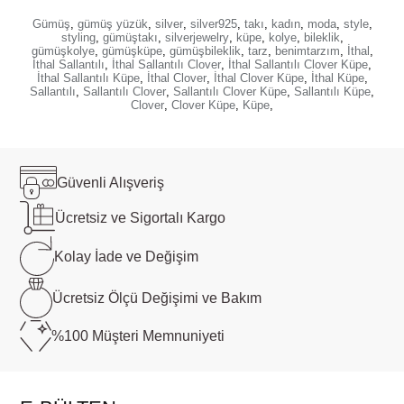
Gümüş
,
gümüş yüzük
,
silver
,
silver925
,
takı
,
kadın
,
moda
,
style
,
styling
,
gümüştakı
,
silverjewelry
,
küpe
,
kolye
,
bileklik
,
gümüşkolye
,
gümüşküpe
,
gümüşbileklik
,
tarz
,
benimtarzım
,
İthal
,
İthal Sallantılı
,
İthal Sallantılı Clover
,
İthal Sallantılı Clover Küpe
,
İthal Sallantılı Küpe
,
İthal Clover
,
İthal Clover Küpe
,
İthal Küpe
,
Sallantılı
,
Sallantılı Clover
,
Sallantılı Clover Küpe
,
Sallantılı Küpe
,
Clover
,
Clover Küpe
,
Küpe
,
Güvenli
Alışveriş
Ücretsiz ve
Sigortalı Kargo
Kolay İade ve
Değişim
Ücretsiz Ölçü
Değişimi ve Bakım
%100 Müşteri
Memnuniyeti