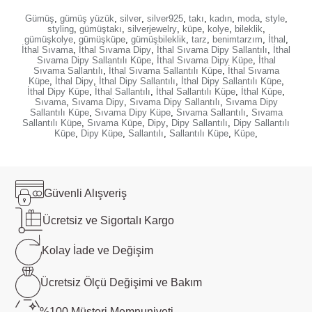
Gümüş
,
gümüş yüzük
,
silver
,
silver925
,
takı
,
kadın
,
moda
,
style
,
styling
,
gümüştakı
,
silverjewelry
,
küpe
,
kolye
,
bileklik
,
gümüşkolye
,
gümüşküpe
,
gümüşbileklik
,
tarz
,
benimtarzım
,
İthal
,
İthal Sıvama
,
İthal Sıvama Dipy
,
İthal Sıvama Dipy Sallantılı
,
İthal
Sıvama Dipy Sallantılı Küpe
,
İthal Sıvama Dipy Küpe
,
İthal
Sıvama Sallantılı
,
İthal Sıvama Sallantılı Küpe
,
İthal Sıvama
Küpe
,
İthal Dipy
,
İthal Dipy Sallantılı
,
İthal Dipy Sallantılı Küpe
,
İthal Dipy Küpe
,
İthal Sallantılı
,
İthal Sallantılı Küpe
,
İthal Küpe
,
Sıvama
,
Sıvama Dipy
,
Sıvama Dipy Sallantılı
,
Sıvama Dipy
Sallantılı Küpe
,
Sıvama Dipy Küpe
,
Sıvama Sallantılı
,
Sıvama
Sallantılı Küpe
,
Sıvama Küpe
,
Dipy
,
Dipy Sallantılı
,
Dipy Sallantılı
Küpe
,
Dipy Küpe
,
Sallantılı
,
Sallantılı Küpe
,
Küpe
,
Güvenli
Alışveriş
Ücretsiz ve
Sigortalı Kargo
Kolay İade ve
Değişim
Ücretsiz Ölçü
Değişimi ve Bakım
%100 Müşteri
Memnuniyeti