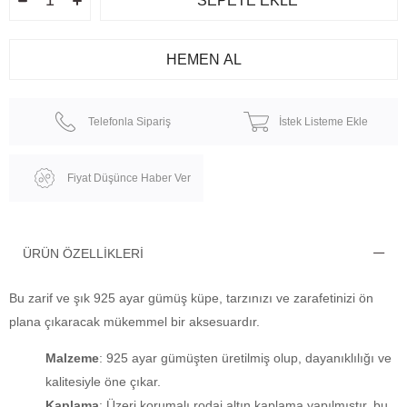
Telefonla Sipariş
İstek Listeme Ekle
Fiyat Düşünce Haber Ver
ÜRÜN ÖZELLIKLERI
Bu zarif ve şık 925 ayar gümüş küpe, tarzınızı ve zarafetinizi ön
plana çıkaracak mükemmel bir aksesuardır.
Malzeme
: 925 ayar gümüşten üretilmiş olup, dayanıklılığı ve
kalitesiyle öne çıkar.
Kaplama
: Üzeri korumalı rodaj altın kaplama yapılmıştır, bu