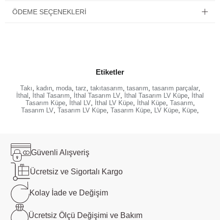
ÖDEME SEÇENEKLERI
Etiketler
Takı
,
kadın
,
moda
,
tarz
,
takıtasarım
,
tasarım
,
tasarım parçalar
,
İthal
,
İthal Tasarım
,
İthal Tasarım LV
,
İthal Tasarım LV Küpe
,
İthal
Tasarım Küpe
,
İthal LV
,
İthal LV Küpe
,
İthal Küpe
,
Tasarım
,
Tasarım LV
,
Tasarım LV Küpe
,
Tasarım Küpe
,
LV Küpe
,
Küpe
,
Güvenli
Alışveriş
Ücretsiz ve
Sigortalı Kargo
Kolay İade ve
Değişim
Ücretsiz Ölçü
Değişimi ve Bakım