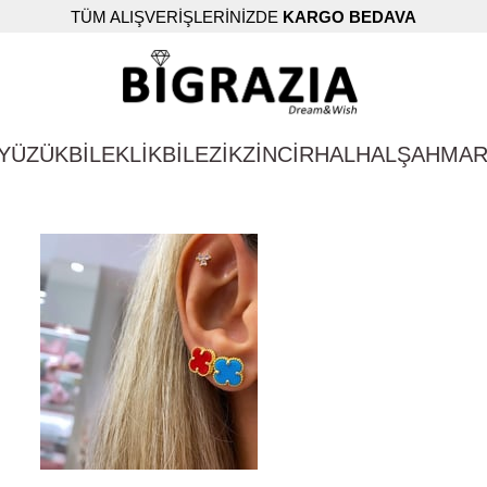
TÜM ALIŞVERİŞLERİNİZDE
KARGO BEDAVA
YÜZÜK
BİLEKLİK
BİLEZİK
ZİNCİR
HALHAL
ŞAHMA