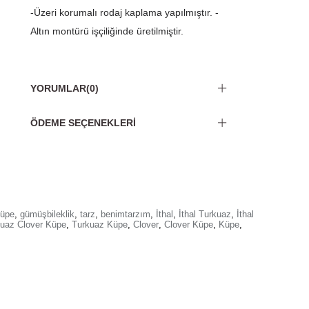
-Üzeri korumalı rodaj kaplama yapılmıştır. -
Altın montürü işçiliğinde üretilmiştir.
YORUMLAR
(0)
ÖDEME SEÇENEKLERI
üpe
,
gümüşbileklik
,
tarz
,
benimtarzım
,
İthal
,
İthal Turkuaz
,
İthal
uaz Clover Küpe
,
Turkuaz Küpe
,
Clover
,
Clover Küpe
,
Küpe
,