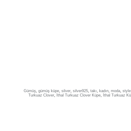
Gümüş
,
gümüş küpe
,
silver
,
silver925
,
takı
,
kadın
,
moda
,
style
Turkuaz Clover
,
İthal Turkuaz Clover Küpe
,
İthal Turkuaz K