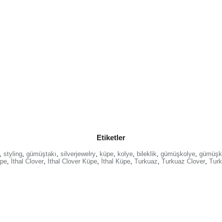
Etiketler
,
styling
,
gümüştakı
,
silverjewelry
,
küpe
,
kolye
,
bileklik
,
gümüşkolye
,
gümüşk
üpe
,
İthal Clover
,
İthal Clover Küpe
,
İthal Küpe
,
Turkuaz
,
Turkuaz Clover
,
Turk