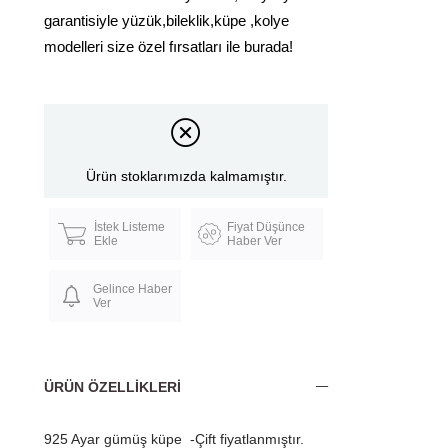
garantisiyle yüzük,bileklik,küpe ,kolye
modelleri size özel fırsatları ile burada!
Ürün stoklarımızda kalmamıştır.
İstek Listeme
Fiyat Düşünce
Ekle
Haber Ver
Gelince Haber
Ver
ÜRÜN ÖZELLIKLERI
925 Ayar gümüş küpe -Çift fiyatlanmıştır.