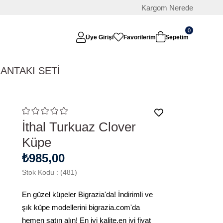
Kargom Nerede
0
Üye Girişi
Favorilerim
Sepetim
RAN
TAKI SETİ
İthal Turkuaz Clover
Küpe
₺985,00
Stok Kodu
(481)
En güzel küpeler Bigrazia'da! İndirimli ve
şık küpe modellerini bigrazia.com'da
hemen satın alın! En iyi kalite,en iyi fiyat