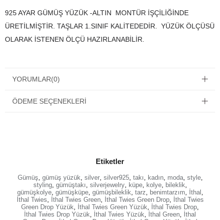
925 AYAR GÜMÜŞ YÜZÜK -ALTIN MONTÜR İŞÇİLİĞİNDE
ÜRETİLMİŞTİR. TAŞLAR 1.SINIF KALİTEDEDİR. YÜZÜK ÖLÇÜSÜ
OLARAK İSTENEN ÖLÇÜ HAZIRLANABİLİR.
YORUMLAR
(0)
ÖDEME SEÇENEKLERI
Etiketler
Gümüş
,
gümüş yüzük
,
silver
,
silver925
,
takı
,
kadın
,
moda
,
style
,
styling
,
gümüştakı
,
silverjewelry
,
küpe
,
kolye
,
bileklik
,
gümüşkolye
,
gümüşküpe
,
gümüşbileklik
,
tarz
,
benimtarzım
,
İthal
,
İthal Twies
,
İthal Twies Green
,
İthal Twies Green Drop
,
İthal Twies
Green Drop Yüzük
,
İthal Twies Green Yüzük
,
İthal Twies Drop
,
İthal Twies Drop Yüzük
,
İthal Twies Yüzük
,
İthal Green
,
İthal