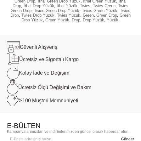
Green Drop
,
İthal Green Drop Yüzük
,
İthal Green Yüzük
,
İthal
Drop
,
İthal Drop Yüzük
,
İthal Yüzük
,
Twies
,
Twies Green
,
Twies
Green Drop
,
Twies Green Drop Yüzük
,
Twies Green Yüzük
,
Twies
Drop
,
Twies Drop Yüzük
,
Twies Yüzük
,
Green
,
Green Drop
,
Green
Drop Yüzük
,
Green Yüzük
,
Drop
,
Drop Yüzük
,
Yüzük
,
Güvenli
Alışveriş
Ücretsiz ve
Sigortalı Kargo
Kolay İade ve
Değişim
Ücretsiz Ölçü
Değişimi ve Bakım
%100 Müşteri
Memnuniyeti
E-BÜLTEN
Kampanyalarımızdan ve indirimlerimizden güncel olarak haberdar olun.
Gönder