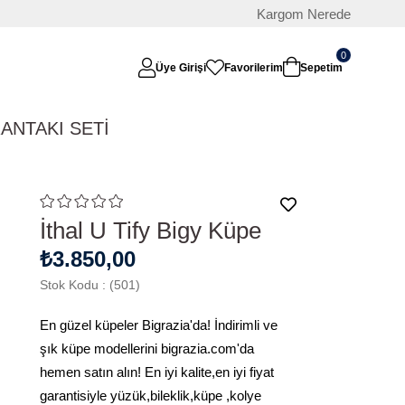
Kargom Nerede
0
Üye Girişi
Favorilerim
Sepetim
RAN
TAKI SETİ
İthal U Tify Bigy Küpe
₺3.850,00
Stok Kodu
(501)
En güzel küpeler Bigrazia'da! İndirimli ve
şık küpe modellerini bigrazia.com'da
hemen satın alın! En iyi kalite,en iyi fiyat
garantisiyle yüzük,bileklik,küpe ,kolye