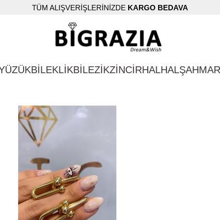
TÜM ALIŞVERİŞLERİNİZDE
KARGO BEDAVA
YÜZÜK
BİLEKLİK
BİLEZİK
ZİNCİR
HALHAL
ŞAHMA