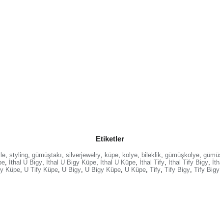
Etiketler
le
,
styling
,
gümüştakı
,
silverjewelry
,
küpe
,
kolye
,
bileklik
,
gümüşkolye
,
gümü
pe
,
İthal U Bigy
,
İthal U Bigy Küpe
,
İthal U Küpe
,
İthal Tify
,
İthal Tify Bigy
,
İt
gy Küpe
,
U Tify Küpe
,
U Bigy
,
U Bigy Küpe
,
U Küpe
,
Tify
,
Tify Bigy
,
Tify Big