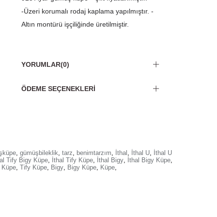
-Üzeri korumalı rodaj kaplama yapılmıştır. -
Altın montürü işçiliğinde üretilmiştir.
YORUMLAR
(0)
ÖDEME SEÇENEKLERI
şküpe
,
gümüşbileklik
,
tarz
,
benimtarzım
,
İthal
,
İthal U
,
İthal U
hal Tify Bigy Küpe
,
İthal Tify Küpe
,
İthal Bigy
,
İthal Bigy Küpe
,
y Küpe
,
Tify Küpe
,
Bigy
,
Bigy Küpe
,
Küpe
,