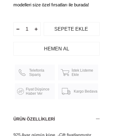
modelleri size özel fırsatları ile burada!
Telefonla
İstek Listeme
Sipariş
Ekle
Fiyat Düşünce
Kargo Bedava
Haber Ver
ÜRÜN ÖZELLIKLERI
925 Ayar gümüş küpe -Çift fiyatlanmıştır.