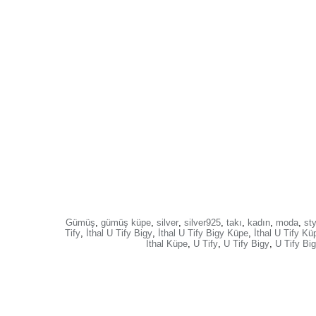
Gümüş
,
gümüş küpe
,
silver
,
silver925
,
takı
,
kadın
,
moda
,
sty
Tify
,
İthal U Tify Bigy
,
İthal U Tify Bigy Küpe
,
İthal U Tify Kü
İthal Küpe
,
U Tify
,
U Tify Bigy
,
U Tify Bi