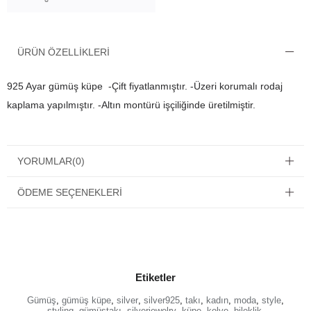
ÜRÜN ÖZELLIKLERI
925 Ayar gümüş küpe -Çift fiyatlanmıştır. -Üzeri korumalı rodaj
kaplama yapılmıştır. -Altın montürü işçiliğinde üretilmiştir.
YORUMLAR
(0)
ÖDEME SEÇENEKLERI
Etiketler
Gümüş
,
gümüş küpe
,
silver
,
silver925
,
takı
,
kadın
,
moda
,
style
,
styling
,
gümüştakı
,
silverjewelry
,
küpe
,
kolye
,
bileklik
,