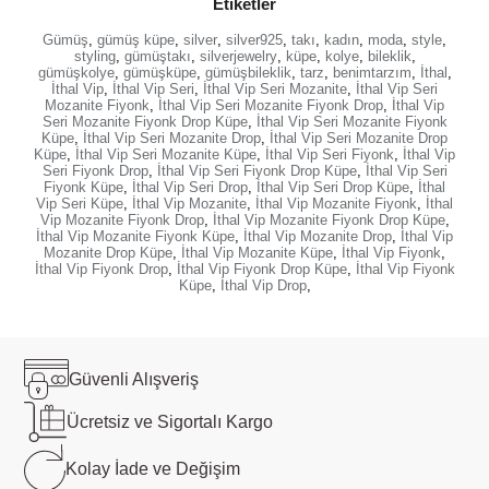
Etiketler
Gümüş
,
gümüş küpe
,
silver
,
silver925
,
takı
,
kadın
,
moda
,
style
,
styling
,
gümüştakı
,
silverjewelry
,
küpe
,
kolye
,
bileklik
,
gümüşkolye
,
gümüşküpe
,
gümüşbileklik
,
tarz
,
benimtarzım
,
İthal
,
İthal Vip
,
İthal Vip Seri
,
İthal Vip Seri Mozanite
,
İthal Vip Seri
Mozanite Fiyonk
,
İthal Vip Seri Mozanite Fiyonk Drop
,
İthal Vip
Seri Mozanite Fiyonk Drop Küpe
,
İthal Vip Seri Mozanite Fiyonk
Küpe
,
İthal Vip Seri Mozanite Drop
,
İthal Vip Seri Mozanite Drop
Küpe
,
İthal Vip Seri Mozanite Küpe
,
İthal Vip Seri Fiyonk
,
İthal Vip
Seri Fiyonk Drop
,
İthal Vip Seri Fiyonk Drop Küpe
,
İthal Vip Seri
Fiyonk Küpe
,
İthal Vip Seri Drop
,
İthal Vip Seri Drop Küpe
,
İthal
Vip Seri Küpe
,
İthal Vip Mozanite
,
İthal Vip Mozanite Fiyonk
,
İthal
Vip Mozanite Fiyonk Drop
,
İthal Vip Mozanite Fiyonk Drop Küpe
,
İthal Vip Mozanite Fiyonk Küpe
,
İthal Vip Mozanite Drop
,
İthal Vip
Mozanite Drop Küpe
,
İthal Vip Mozanite Küpe
,
İthal Vip Fiyonk
,
İthal Vip Fiyonk Drop
,
İthal Vip Fiyonk Drop Küpe
,
İthal Vip Fiyonk
Küpe
,
İthal Vip Drop
,
Güvenli
Alışveriş
Ücretsiz ve
Sigortalı Kargo
Kolay İade ve
Değişim