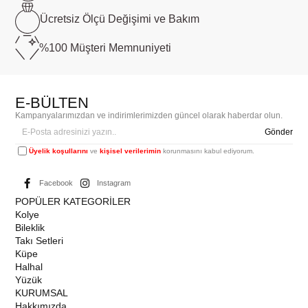
Ücretsiz Ölçü
Değişimi ve Bakım
%100 Müşteri
Memnuniyeti
E-BÜLTEN
Kampanyalarımızdan ve indirimlerimizden güncel olarak haberdar olun.
Gönder
Üyelik koşullarını
ve
kişisel verilerimin
korunmasını kabul ediyorum.
Facebook
Instagram
POPÜLER KATEGORİLER
Kolye
Bileklik
Takı Setleri
Küpe
Halhal
Yüzük
KURUMSAL
Hakkımızda