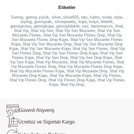
Etiketler
Gümüş
,
gümüş yüzük
,
silver
,
silver925
,
takı
,
kadın
,
moda
,
style
,
styling
,
gümüştakı
,
silverjewelry
,
küpe
,
kolye
,
bileklik
,
gümüşkolye
,
gümüşküpe
,
gümüşbileklik
,
tarz
,
benimtarzım
,
İthal
,
İthal Vip
,
İthal Vip Seri
,
İthal Vip Seri Mozanite
,
İthal Vip Seri
Mozanite Flories
,
İthal Vip Seri Mozanite Flories Drop
,
İthal Vip
Seri Mozanite Flories Drop Küpe
,
İthal Vip Seri Mozanite Flories
Küpe
,
İthal Vip Seri Mozanite Drop
,
İthal Vip Seri Mozanite Drop
Küpe
,
İthal Vip Seri Mozanite Küpe
,
İthal Vip Seri Flories
,
İthal Vip
Seri Flories Drop
,
İthal Vip Seri Flories Drop Küpe
,
İthal Vip Seri
Flories Küpe
,
İthal Vip Seri Drop
,
İthal Vip Seri Drop Küpe
,
İthal
Vip Seri Küpe
,
İthal Vip Mozanite
,
İthal Vip Mozanite Flories
,
İthal
Vip Mozanite Flories Drop
,
İthal Vip Mozanite Flories Drop Küpe
,
İthal Vip Mozanite Flories Küpe
,
İthal Vip Mozanite Drop
,
İthal Vip
Mozanite Drop Küpe
,
İthal Vip Mozanite Küpe
,
İthal Vip Flories
,
İthal Vip Flories Drop
,
İthal Vip Flories Drop Küpe
,
İthal Vip Flories
Küpe
,
İthal Vip Drop
,
Güvenli
Alışveriş
Ücretsiz ve
Sigortalı Kargo