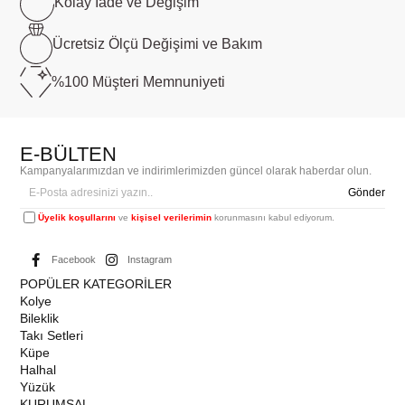
Kolay İade ve
Değişim
Ücretsiz Ölçü
Değişimi ve Bakım
%100 Müşteri
Memnuniyeti
E-BÜLTEN
Kampanyalarımızdan ve indirimlerimizden güncel olarak haberdar olun.
Gönder
Üyelik koşullarını
ve
kişisel verilerimin
korunmasını kabul ediyorum.
Facebook
Instagram
POPÜLER KATEGORİLER
Kolye
Bileklik
Takı Setleri
Küpe
Halhal
Yüzük
KURUMSAL