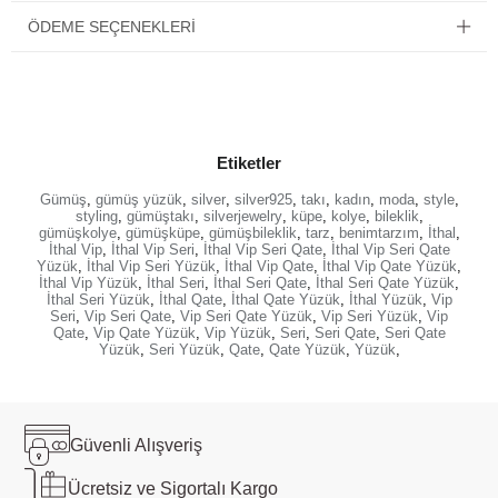
ÖDEME SEÇENEKLERI
Etiketler
Gümüş
,
gümüş yüzük
,
silver
,
silver925
,
takı
,
kadın
,
moda
,
style
,
styling
,
gümüştakı
,
silverjewelry
,
küpe
,
kolye
,
bileklik
,
gümüşkolye
,
gümüşküpe
,
gümüşbileklik
,
tarz
,
benimtarzım
,
İthal
,
İthal Vip
,
İthal Vip Seri
,
İthal Vip Seri Qate
,
İthal Vip Seri Qate
Yüzük
,
İthal Vip Seri Yüzük
,
İthal Vip Qate
,
İthal Vip Qate Yüzük
,
İthal Vip Yüzük
,
İthal Seri
,
İthal Seri Qate
,
İthal Seri Qate Yüzük
,
İthal Seri Yüzük
,
İthal Qate
,
İthal Qate Yüzük
,
İthal Yüzük
,
Vip
Seri
,
Vip Seri Qate
,
Vip Seri Qate Yüzük
,
Vip Seri Yüzük
,
Vip
Qate
,
Vip Qate Yüzük
,
Vip Yüzük
,
Seri
,
Seri Qate
,
Seri Qate
Yüzük
,
Seri Yüzük
,
Qate
,
Qate Yüzük
,
Yüzük
,
Güvenli
Alışveriş
Ücretsiz ve
Sigortalı Kargo