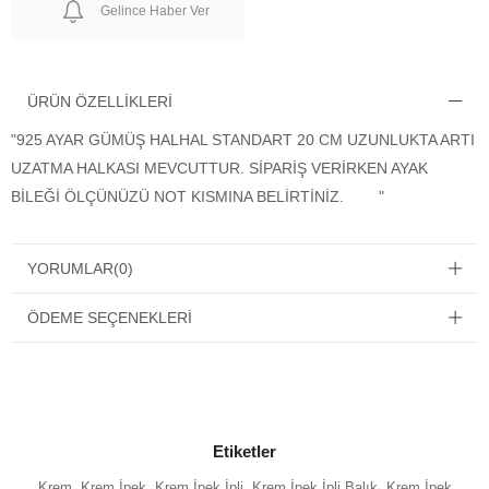
Gelince Haber Ver
ÜRÜN ÖZELLIKLERI
"925 AYAR GÜMÜŞ HALHAL STANDART 20 CM UZUNLUKTA ARTI
UZATMA HALKASI MEVCUTTUR. SİPARİŞ VERİRKEN AYAK
BİLEĞİ ÖLÇÜNÜZÜ NOT KISMINA BELİRTİNİZ. "
YORUMLAR
(0)
ÖDEME SEÇENEKLERI
Etiketler
Krem
,
Krem İpek
,
Krem İpek İpli
,
Krem İpek İpli Balık
,
Krem İpek