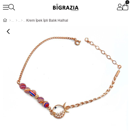
0
Krem İpek İpli Balık Halhal