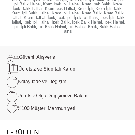
İpli Balık Halhal
,
Krem İpek İpli Halhal
,
Krem İpek Balık
,
Krem
İpek Balık Halhal
,
Krem İpek Halhal
,
Krem İpli
,
Krem İpli Balık
,
Krem İpli Balık Halhal
,
Krem İpli Halhal
,
Krem Balık
,
Krem Balık
Halhal
,
Krem Halhal
,
İpek
,
İpek İpli
,
İpek İpli Balık
,
İpek İpli Balık
Halhal
,
İpek İpli Halhal
,
İpek Balık
,
İpek Balık Halhal
,
İpek Halhal
,
İpli
,
İpli Balık
,
İpli Balık Halhal
,
İpli Halhal
,
Balık
,
Balık Halhal
,
Halhal
,
Güvenli
Alışveriş
Ücretsiz ve
Sigortalı Kargo
Kolay İade ve
Değişim
Ücretsiz Ölçü
Değişimi ve Bakım
%100 Müşteri
Memnuniyeti
E-BÜLTEN