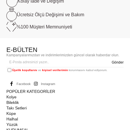
Kolay İade ve
Değişim
Ücretsiz Ölçü
Değişimi ve Bakım
%100 Müşteri
Memnuniyeti
E-BÜLTEN
Kampanyalarımızdan ve indirimlerimizden güncel olarak haberdar olun.
Gönder
Üyelik koşullarını
ve
kişisel verilerimin
korunmasını kabul ediyorum.
Facebook
Instagram
POPÜLER KATEGORİLER
Kolye
Bileklik
Takı Setleri
Küpe
Halhal
Yüzük