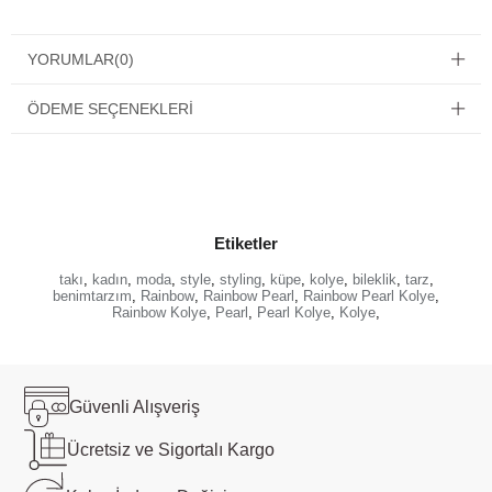
YORUMLAR
(0)
ÖDEME SEÇENEKLERI
Etiketler
takı
,
kadın
,
moda
,
style
,
styling
,
küpe
,
kolye
,
bileklik
,
tarz
,
benimtarzım
,
Rainbow
,
Rainbow Pearl
,
Rainbow Pearl Kolye
,
Rainbow Kolye
,
Pearl
,
Pearl Kolye
,
Kolye
,
Güvenli
Alışveriş
Ücretsiz ve
Sigortalı Kargo