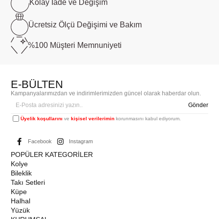
Kolay İade ve
Değişim
Ücretsiz Ölçü
Değişimi ve Bakım
%100 Müşteri
Memnuniyeti
E-BÜLTEN
Kampanyalarımızdan ve indirimlerimizden güncel olarak haberdar olun.
Gönder
Üyelik koşullarını
ve
kişisel verilerimin
korunmasını kabul ediyorum.
Facebook
Instagram
POPÜLER KATEGORİLER
Kolye
Bileklik
Takı Setleri
Küpe
Halhal
Yüzük