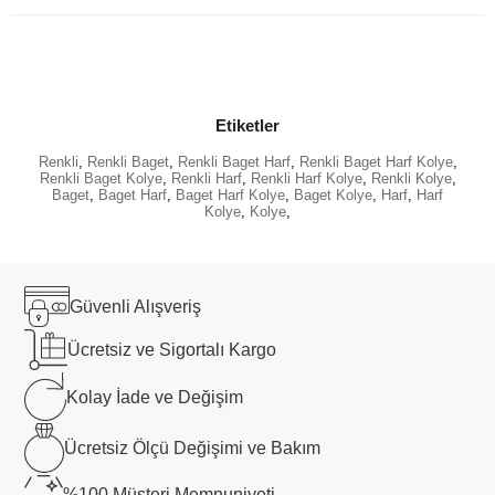
Etiketler
Renkli
,
Renkli Baget
,
Renkli Baget Harf
,
Renkli Baget Harf Kolye
,
Renkli Baget Kolye
,
Renkli Harf
,
Renkli Harf Kolye
,
Renkli Kolye
,
Baget
,
Baget Harf
,
Baget Harf Kolye
,
Baget Kolye
,
Harf
,
Harf
Kolye
,
Kolye
,
Güvenli
Alışveriş
Ücretsiz ve
Sigortalı Kargo
Kolay İade ve
Değişim
Ücretsiz Ölçü
Değişimi ve Bakım
%100 Müşteri
Memnuniyeti