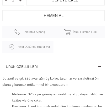
Telefonla Sipariş
İstek Listeme Ekle
Fiyat Düşünce Haber Ver
ÜRÜN ÖZELLIKLERI
Bu zarif ve şık 925 ayar gümüş kolye, tarzınızı ve zarafetinizi ön
plana çıkaracak mükemmel bir aksesuardır.
Malzeme
: 925 ayar gümüşten üretilmiş olup, dayanıklılığı ve
kalitesiyle öne çıkar.
Kaplama
: Üzeri korumalı rodaj altın kaplama yapılmıştır, bu