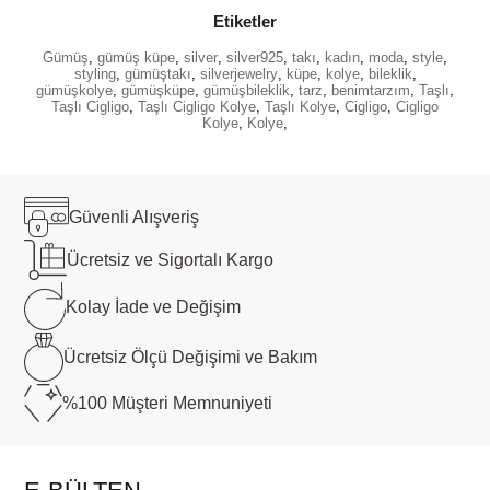
Etiketler
Gümüş
,
gümüş küpe
,
silver
,
silver925
,
takı
,
kadın
,
moda
,
style
,
styling
,
gümüştakı
,
silverjewelry
,
küpe
,
kolye
,
bileklik
,
gümüşkolye
,
gümüşküpe
,
gümüşbileklik
,
tarz
,
benimtarzım
,
Taşlı
,
Taşlı Cigligo
,
Taşlı Cigligo Kolye
,
Taşlı Kolye
,
Cigligo
,
Cigligo
Kolye
,
Kolye
,
Güvenli
Alışveriş
Ücretsiz ve
Sigortalı Kargo
Kolay İade ve
Değişim
Ücretsiz Ölçü
Değişimi ve Bakım
%100 Müşteri
Memnuniyeti