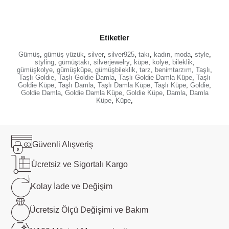
Etiketler
Gümüş
,
gümüş yüzük
,
silver
,
silver925
,
takı
,
kadın
,
moda
,
style
,
styling
,
gümüştakı
,
silverjewelry
,
küpe
,
kolye
,
bileklik
,
gümüşkolye
,
gümüşküpe
,
gümüşbileklik
,
tarz
,
benimtarzım
,
Taşlı
,
Taşlı Goldie
,
Taşlı Goldie Damla
,
Taşlı Goldie Damla Küpe
,
Taşlı
Goldie Küpe
,
Taşlı Damla
,
Taşlı Damla Küpe
,
Taşlı Küpe
,
Goldie
,
Goldie Damla
,
Goldie Damla Küpe
,
Goldie Küpe
,
Damla
,
Damla
Küpe
,
Küpe
,
Güvenli
Alışveriş
Ücretsiz ve
Sigortalı Kargo
Kolay İade ve
Değişim
Ücretsiz Ölçü
Değişimi ve Bakım