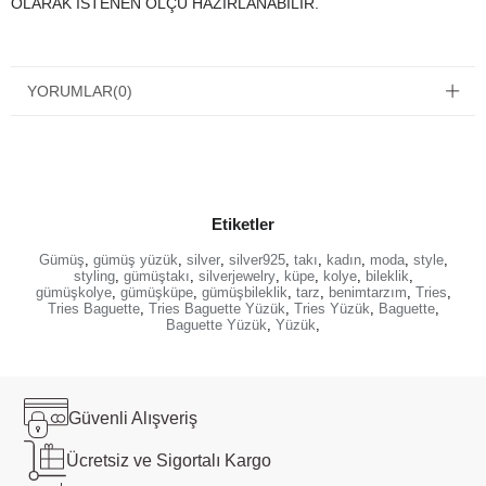
OLARAK İSTENEN ÖLÇÜ HAZIRLANABİLİR.
YORUMLAR
(0)
Etiketler
Gümüş
,
gümüş yüzük
,
silver
,
silver925
,
takı
,
kadın
,
moda
,
style
,
styling
,
gümüştakı
,
silverjewelry
,
küpe
,
kolye
,
bileklik
,
gümüşkolye
,
gümüşküpe
,
gümüşbileklik
,
tarz
,
benimtarzım
,
Tries
,
Tries Baguette
,
Tries Baguette Yüzük
,
Tries Yüzük
,
Baguette
,
Baguette Yüzük
,
Yüzük
,
Güvenli
Alışveriş
Ücretsiz ve
Sigortalı Kargo