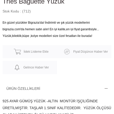
Tries Baguette Yüzük
Stok Kodu
(712)
En güzel yüzükler Bigrazia'da! İndirimli ve şık yüzük modellerini
bigrazia.com'da hemen satın alın! En iyi kalite,en iyi fiyat garantisiyle...
Yüzük,bileklik,küpe ,kolye modelleri size özel fırsatları ile burada!
İstek Listeme Ekle
Fiyat Düşünce Haber Ver
Gelince Haber Ver
ÜRÜN ÖZELLIKLERI
925 AYAR GÜMÜŞ YÜZÜK -ALTIN MONTÜR İŞÇİLİĞİNDE
ÜRETİLMİŞTİR. TAŞLAR 1.SINIF KALİTEDEDİR. YÜZÜK ÖLÇÜSÜ