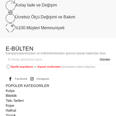
Kolay İade ve
Değişim
Ücretsiz Ölçü
Değişimi ve Bakım
%100 Müşteri
Memnuniyeti
E-BÜLTEN
Kampanyalarımızdan ve indirimlerimizden güncel olarak haberdar olun.
Gönder
Üyelik koşullarını
ve
kişisel verilerimin
korunmasını kabul ediyorum.
Facebook
Instagram
POPÜLER KATEGORİLER
Kolye
Bileklik
Takı Setleri
Küpe
Halhal
Yüzük